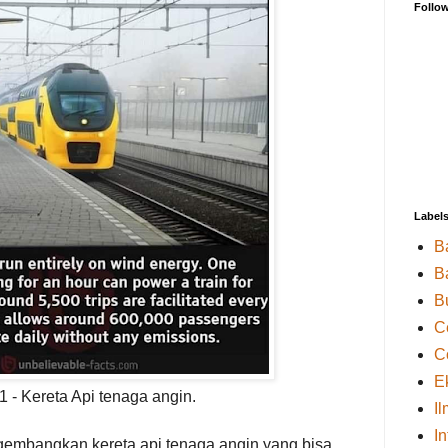
Follo
Label
B
B
B
C
C
E
1 - Kereta Api tenaga angin.
I
I
gembangkan kereta api tenaga angin yang bisa