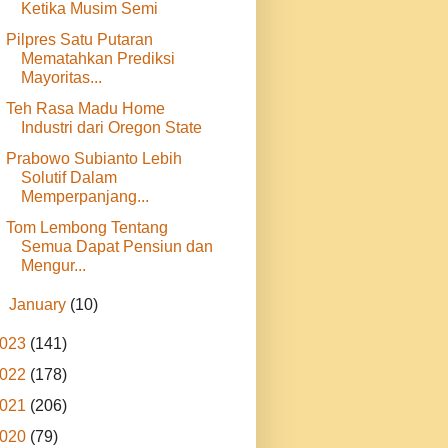
Ketika Musim Semi
Pilpres Satu Putaran
Mematahkan Prediksi
Mayoritas...
Teh Rasa Madu Home
Industri dari Oregon State
Prabowo Subianto Lebih
Solutif Dalam
Memperpanjang...
Tom Lembong Tentang
Semua Dapat Pensiun dan
Mengur...
►
January
(10)
023
(141)
022
(178)
021
(206)
020
(79)