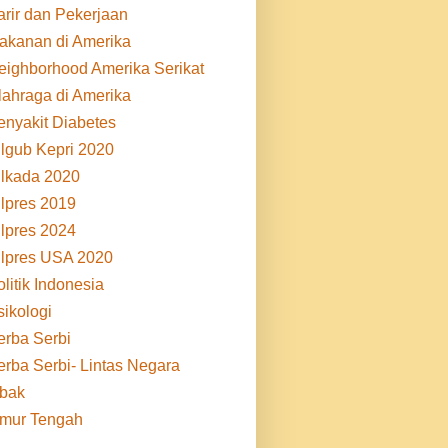
arir dan Pekerjaan
akanan di Amerika
eighborhood Amerika Serikat
lahraga di Amerika
enyakit Diabetes
ilgub Kepri 2020
ilkada 2020
ilpres 2019
ilpres 2024
ilpres USA 2020
litik Indonesia
sikologi
erba Serbi
erba Serbi- Lintas Negara
ibak
imur Tengah