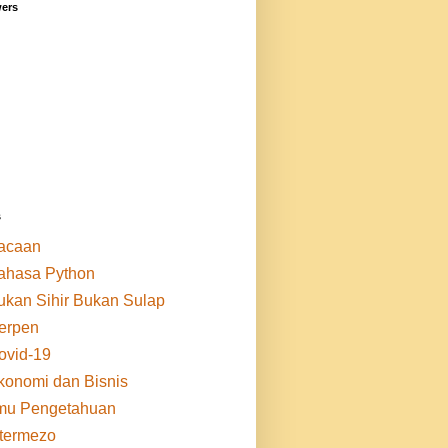
wers
s
acaan
ahasa Python
ukan Sihir Bukan Sulap
erpen
ovid-19
konomi dan Bisnis
lmu Pengetahuan
ntermezo