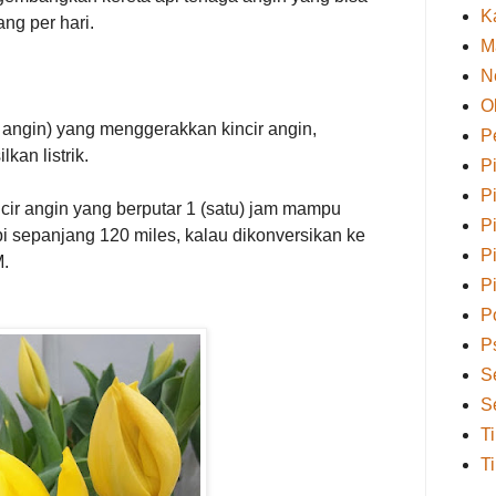
K
ng per hari.
M
N
O
 angin) yang menggerakkan kincir angin,
P
kan listrik.
P
P
incir angin yang berputar 1 (satu) jam mampu
P
pi sepanjang 120 miles, kalau dikonversikan ke
P
M.
P
Po
P
S
S
T
T