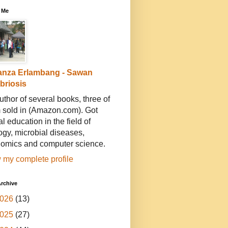
 Me
anza Erlambang - Sawan
ibriosis
uthor of several books, three of
 sold in (Amazon.com). Got
l education in the field of
ogy, microbial diseases,
omics and computer science.
 my complete profile
rchive
026
(13)
025
(27)