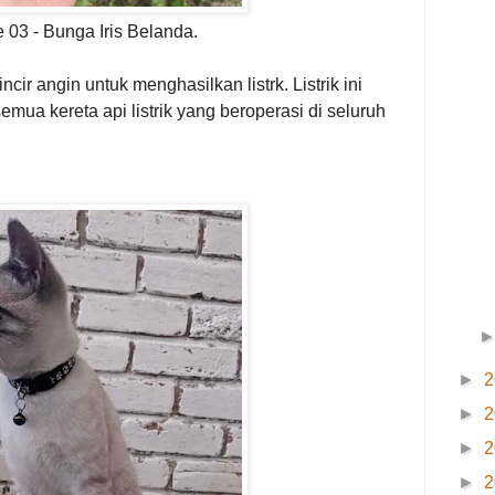
 03 - Bunga Iris Belanda.
ncir angin untuk menghasilkan listrk. Listrik ini
mua kereta api listrik yang beroperasi di seluruh
►
2
►
2
►
2
►
2