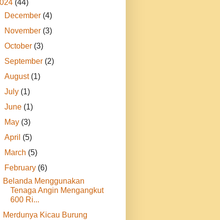
024
(44)
►
December
(4)
►
November
(3)
►
October
(3)
►
September
(2)
►
August
(1)
►
July
(1)
►
June
(1)
►
May
(3)
►
April
(5)
►
March
(5)
▼
February
(6)
Belanda Menggunakan
Tenaga Angin Mengangkut
600 Ri...
Merdunya Kicau Burung