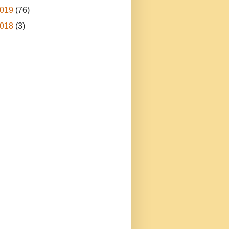
019
(76)
018
(3)