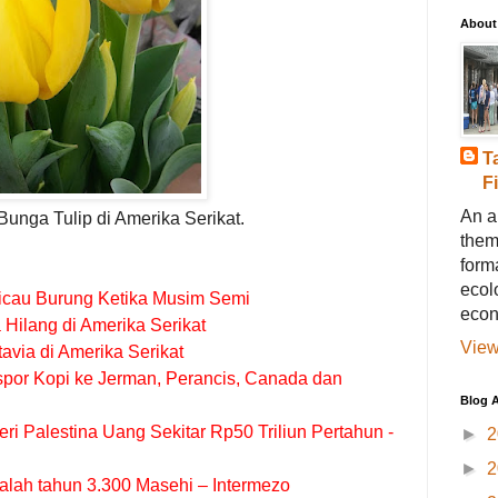
About
T
F
An a
Bunga Tulip di Amerika Serikat.
them
forma
ecol
icau Burung Ketika Musim Semi
econ
 Hilang di Amerika Serikat
View
avia di Amerika Serikat
spor Kopi ke Jerman, Perancis, Canada dan
Blog A
ri Palestina Uang Sekitar Rp50 Triliun Pertahun -
►
2
►
2
dalah tahun 3.300 Masehi – Intermezo