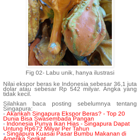
Fig 02- Labu unik, hanya ilustrasi
Nilai ekspor beras ke Indonesia sebesar 36,1 juta
dolar atau sebesar Rp 542 milyar. Angka yang
tidak kecil.
Silahkan baca posting sebelumnya tentang
Singapura:
-
Akankah Singapura Ekspor Beras? - Top 20
Dunia Bisa Swasembada Pangan
-
Indonesia Punya Ikan Hias - Singapura Dapat
Untung Rp672 Milyar Per Tahun
-
Singapura Kuasai Pasar Bumbu Makanan di
Amerika Serikat