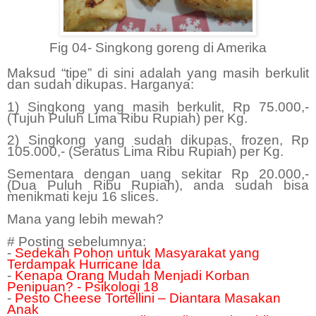
Fig 04- Singkong goreng di Amerika
Maksud “tipe” di sini adalah yang masih berkulit
dan sudah dikupas. Harganya:
1) Singkong yang masih berkulit, Rp 75.000,-
(Tujuh Puluh Lima Ribu Rupiah) per Kg.
2) Singkong yang sudah dikupas, frozen, Rp
105.000,- (Seratus Lima Ribu Rupiah) per Kg.
Sementara dengan uang sekitar Rp 20.000,-
(Dua Puluh Ribu Rupiah), anda sudah bisa
menikmati keju 16 slices.
Mana yang lebih mewah?
# Posting sebelumnya:
-
Sedekah Pohon untuk Masyarakat yang
Terdampak Hurricane Ida
-
Kenapa Orang Mudah Menjadi Korban
Penipuan? - Psikologi 18
-
Pesto Cheese Tortellini – Diantara Masakan
Anak