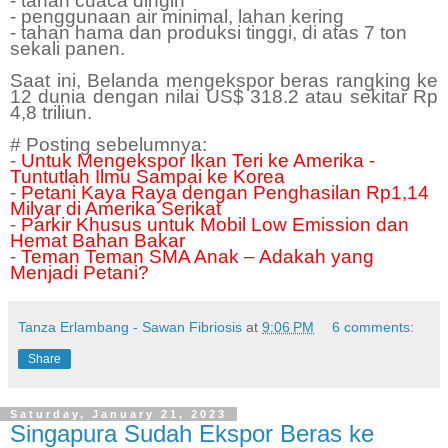
- tahan cuaca dingin
- penggunaan air minimal, lahan kering
- tahan hama dan produksi tinggi, di atas 7 ton
sekali panen.
Saat ini, Belanda mengekspor beras rangking ke
12 dunia dengan nilai US$ 318.2 atau sekitar Rp
4,8 triliun.
# Posting sebelumnya:
-
Untuk Mengekspor Ikan Teri ke Amerika -
Tuntutlah Ilmu Sampai ke Korea
-
Petani Kaya Raya dengan Penghasilan Rp1,14
Milyar di Amerika Serikat
-
Parkir Khusus untuk Mobil Low Emission dan
Hemat Bahan Bakar
-
Teman Teman SMA Anak – Adakah yang
Menjadi Petani?
Tanza Erlambang - Sawan Fibriosis
at
9:06 PM
6 comments:
Share
Saturday, January 21, 2023
Singapura Sudah Ekspor Beras ke