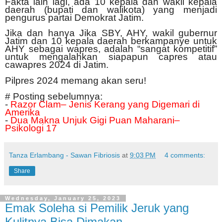
Fakta lain lagi, ada 10 kepala dan wakil kepala
daerah (bupati dan walikota) yang menjadi
pengurus partai Demokrat Jatim.
Jika dan hanya Jika SBY, AHY, wakil gubernur
Jatim dan 10 kepala daerah berkampanye untuk
AHY sebagai wapres, adalah “sangat kompetitif”
untuk mengalahkan siapapun capres atau
cawapres 2024 di Jatim.
Pilpres 2024 memang akan seru!
# Posting sebelumnya:
-
Razor Clam– Jenis Kerang yang Digemari di
Amerika
-
Dua Makna Unjuk Gigi Puan Maharani–
Psikologi 17
Tanza Erlambang - Sawan Fibriosis
at
9:03 PM
4 comments:
Share
Wednesday, January 25, 2023
Emak Soleha si Pemilik Jeruk yang
Kulitnya Bisa Dimakan