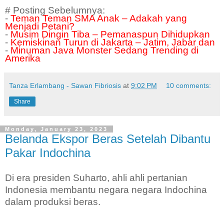
# Posting Sebelumnya:
-
Teman Teman SMA Anak – Adakah yang
Menjadi Petani?
-
Musim Dingin Tiba – Pemanaspun Dihidupkan
-
Kemiskinan Turun di Jakarta – Jatim, Jabar dan
-
Minuman Java Monster Sedang Trending di
Amerika
Tanza Erlambang - Sawan Fibriosis
at
9:02 PM
10 comments:
Share
Monday, January 23, 2023
Belanda Ekspor Beras Setelah Dibantu
Pakar Indochina
Di era presiden Suharto, ahli ahli pertanian
Indonesia membantu negara negara Indochina
dalam produksi beras.