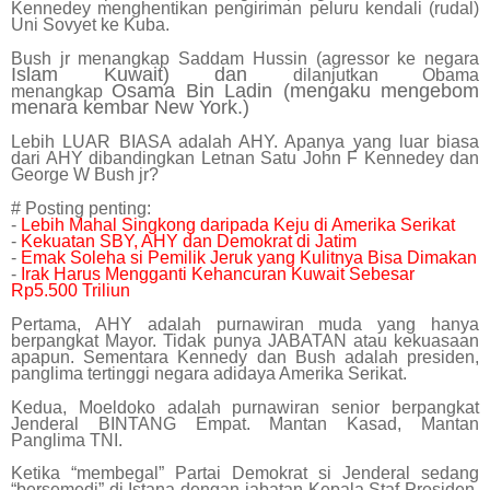
Kennedey menghentikan pengiriman peluru kendali (rudal)
Uni Sovyet ke Kuba.
Bush jr menangkap Saddam Hussin (agressor ke negara
Islam
Kuwait) dan
dilanjutkan Obama
Osama Bin Ladin (mengaku mengebom
menangkap
menara kembar New York.)
Lebih LUAR BIASA adalah AHY. Apanya yang luar biasa
dari AHY dibandingkan Letnan Satu John F Kennedey dan
George W Bush jr?
# Posting penting:
-
Lebih Mahal Singkong daripada Keju di Amerika Serikat
-
Kekuatan SBY, AHY dan Demokrat di Jatim
-
Emak Soleha si Pemilik Jeruk yang Kulitnya Bisa Dimakan
-
Irak Harus Mengganti Kehancuran Kuwait Sebesar
Rp5.500 Triliun
Pertama, AHY adalah purnawiran muda yang hanya
berpangkat Mayor. Tidak punya JABATAN atau kekuasaan
apapun. Sementara Kennedy dan Bush adalah presiden,
panglima tertinggi negara adidaya Amerika Serikat.
Kedua, Moeldoko adalah purnawiran senior berpangkat
Jenderal BINTANG Empat. Mantan Kasad, Mantan
Panglima TNI.
Ketika “membegal” Partai Demokrat si Jenderal sedang
“bersemedi” di Istana dengan jabatan Kepala Staf Presiden.