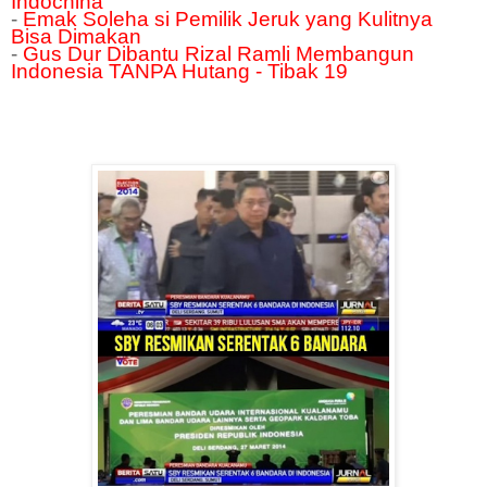
Indochina
-
Emak Soleha si Pemilik Jeruk yang Kulitnya
Bisa Dimakan
-
Gus Dur Dibantu Rizal Ramli Membangun
Indonesia TANPA Hutang - Tibak 19