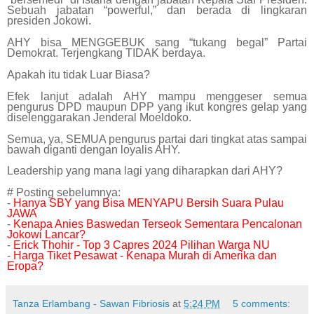
Sebuah jabatan “powerful,” dan berada di lingkaran
presiden Jokowi.
AHY bisa MENGGEBUK sang “tukang begal” Partai
Demokrat. Terjengkang TIDAK berdaya.
Apakah itu tidak Luar Biasa?
Efek lanjut adalah AHY mampu menggeser semua
pengurus DPD maupun DPP yang ikut kongres gelap yang
diselenggarakan Jenderal Moeldoko.
Semua, ya, SEMUA pengurus partai dari tingkat atas sampai
bawah diganti dengan loyalis AHY.
Leadership yang mana lagi yang diharapkan dari AHY?
# Posting sebelumnya:
-
Hanya SBY yang Bisa MENYAPU Bersih Suara Pulau
JAWA
-
Kenapa Anies Baswedan Terseok Sementara Pencalonan
Jokowi Lancar?
-
Erick Thohir - Top 3 Capres 2024 Pilihan Warga NU
-
Harga Tiket Pesawat - Kenapa Murah di Amerika dan
Eropa?
Tanza Erlambang - Sawan Fibriosis
at
5:24 PM
5 comments: