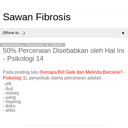
Sawan Fibrosis
▼
Saturday, January 1, 2022
50% Perceraian Disebabkan oleh Hal Ini
- Psikologi 14
Pada posting lalu (
Kenapa Bill Gate dan Melinda Bercerai? -
Psikologi 1
), penyebab utama perceraian adalah:
- piti
- duit
- money
- uang
- hepeng
- doku
- artos