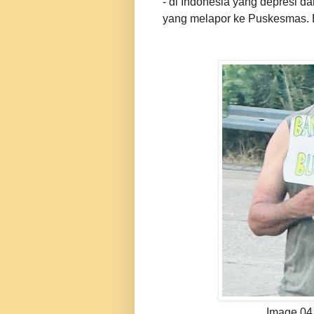
- di Indonesia yang depresi dan
yang melapor ke Puskesmas. B
Image 04