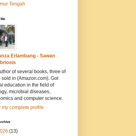
imur Tengah
 Me
anza Erlambang - Sawan
ibriosis
uthor of several books, three of
 sold in (Amazon.com). Got
l education in the field of
ogy, microbial diseases,
omics and computer science.
 my complete profile
rchive
026
(13)