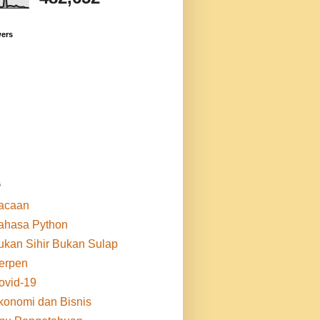
wers
s
acaan
ahasa Python
ukan Sihir Bukan Sulap
erpen
ovid-19
konomi dan Bisnis