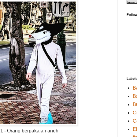
Follo
Label
B
B
B
C
C
E
1 - Orang berpakaian aneh.