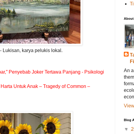
T
About
 Lukisan, karya pelukis lokal.
T
F
An a
ar,” Penyebab Joker Tertawa Panjang - Psikologi
them
forma
 Harta Untuk Anak – Tragedy of Common –
ecol
econ
View
Blog A
▼
2