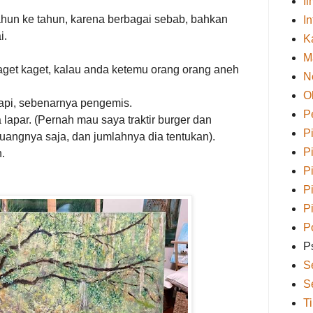
I
ahun ke tahun, karena berbagai sebab, bahkan
I
i.
K
M
kaget kaget, kalau anda ketemu orang orang aneh
N
O
api, sebenarnya pengemis.
P
 lapar. (Pernah mau saya traktir burger dan
P
 uangnya saja, dan jumlahnya dia tentukan).
P
.
P
P
P
Po
P
S
S
T