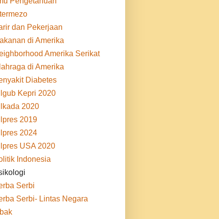
lmu Pengetahuan
ntermezo
arir dan Pekerjaan
akanan di Amerika
eighborhood Amerika Serikat
lahraga di Amerika
enyakit Diabetes
ilgub Kepri 2020
ilkada 2020
ilpres 2019
ilpres 2024
ilpres USA 2020
litik Indonesia
sikologi
erba Serbi
erba Serbi- Lintas Negara
ibak