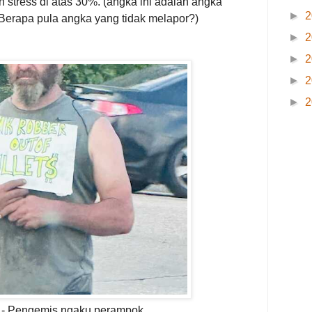
 stress di atas 30%. (
angka ini adalah angka
►
2
erapa pula angka yang tidak melapor?)
►
2
►
2
►
2
►
2
 - Pengemis ngaku perampok