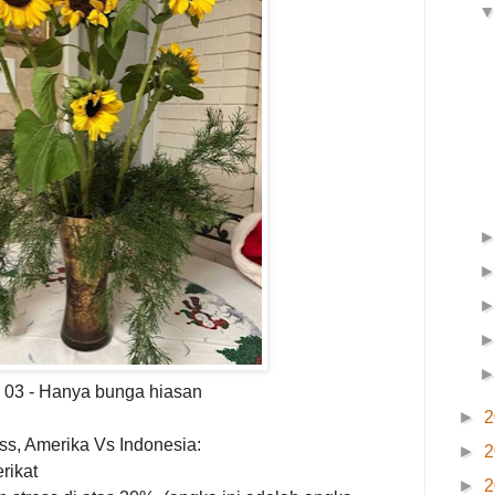
 03 - Hanya bunga hiasan
►
2
ss, Amerika Vs Indonesia:
►
2
rikat
►
2