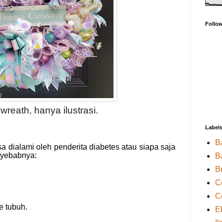
Follo
wreath, hanya ilustrasi.
Label
B
sa dialami oleh penderita diabetes atau siapa saja
nyebabnya:
B
B
C
C
e tubuh.
E