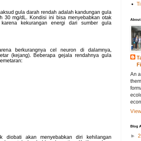
T
 maksud gula darah rendah adalah kandungan gula
h 30 mg/dL. Kondisi ini bisa menyebabkan otak
About
, karena kekurangan energi dari sumber gula
karena berkurangnya cel neuron di dalamnya,
ar (kejang). Beberapa gejala rendahnya gula
T
gemetaran:
F
An a
them
forma
ecol
econ
View
Blog A
►
2
ak diobati akan menyebabkan diri kehilangan