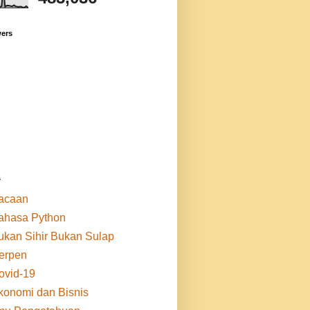
wers
s
acaan
ahasa Python
ukan Sihir Bukan Sulap
erpen
ovid-19
konomi dan Bisnis