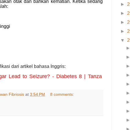
usakan otak dan bahkan kematian. Ketika sedang
►
2
lah:
►
2
►
2
inggi
►
2
▼
2
asi dari artikel bahasa Inggris:
ar Lead to Seizure? - Diabetes 8 | Tanza
wan Fibriosis
at
3:54 PM
8 comments: