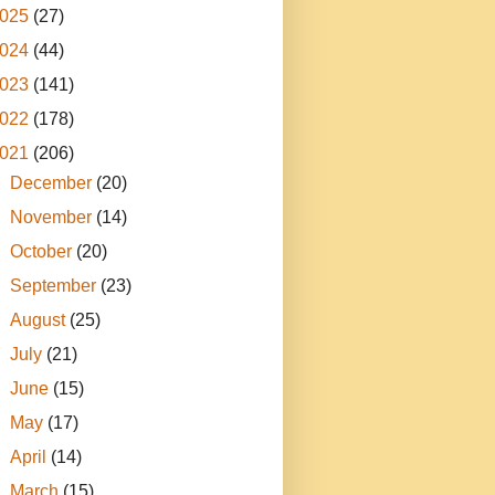
025
(27)
024
(44)
023
(141)
022
(178)
021
(206)
►
December
(20)
►
November
(14)
►
October
(20)
►
September
(23)
►
August
(25)
►
July
(21)
►
June
(15)
►
May
(17)
►
April
(14)
►
March
(15)