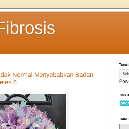
ibrosis
Transl
Tidak Normal Menyebabkan Badan
etes 8
Pow
This 
Total 