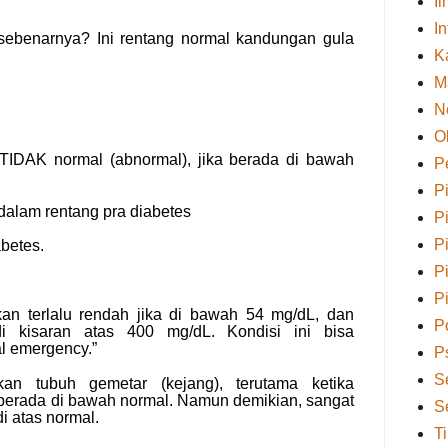
I
I
 sebenarnya? Ini rentang normal kandungan gula
K
M
N
O
TIDAK normal (abnormal), jika berada di bawah
P
P
 dalam rentang pra diabetes
P
P
abetes.
P
P
kan
terlalu rendah jika di bawah 54 mg/dL, dan
Po
 di kisaran atas 400 mg/dL. Kondisi ini bisa
al emergency.”
P
S
kan tubuh gemetar (kejang), terutama ketika
berada di bawah normal.
Namun demikian, s
angat
S
di atas normal.
T