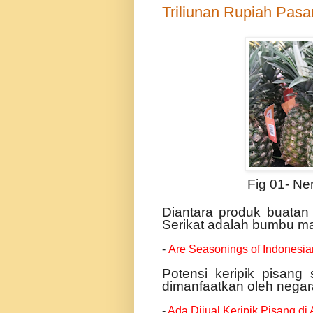
Triliunan Rupiah Pasa
Fig 01- Ne
Diantara produk buatan 
Serikat adalah bumbu m
-
Are Seasonings of Indonesia
Potensi keripik pisang
dimanfaatkan oleh negara
-
Ada Dijual Keripik Pisang di