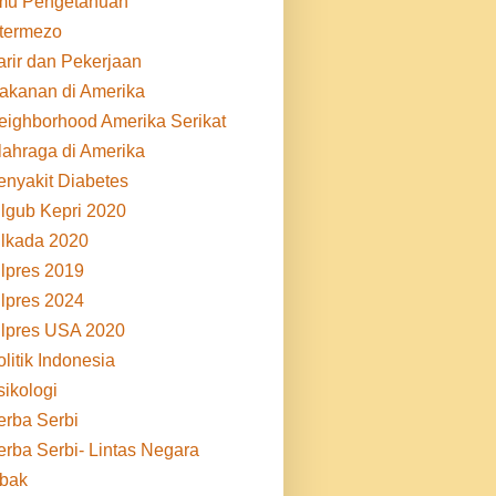
lmu Pengetahuan
ntermezo
arir dan Pekerjaan
akanan di Amerika
eighborhood Amerika Serikat
lahraga di Amerika
enyakit Diabetes
ilgub Kepri 2020
ilkada 2020
ilpres 2019
ilpres 2024
ilpres USA 2020
litik Indonesia
sikologi
erba Serbi
erba Serbi- Lintas Negara
ibak