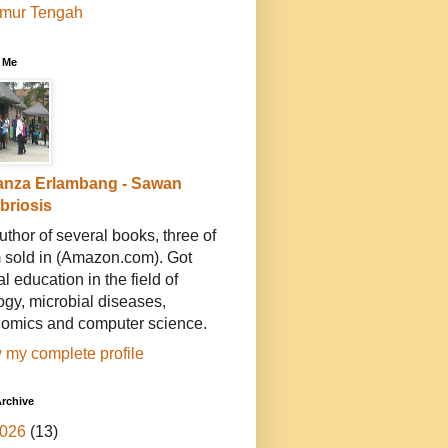
imur Tengah
 Me
anza Erlambang - Sawan
ibriosis
uthor of several books, three of
 sold in (Amazon.com). Got
l education in the field of
ogy, microbial diseases,
omics and computer science.
 my complete profile
rchive
026
(13)