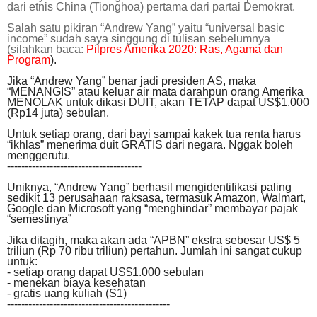
dari etnis China (Tionghoa) pertama dari partai Demokrat.
Salah satu pikiran “Andrew Yang” yaitu “universal basic
income” sudah saya singgung di tulisan sebelumnya
(silahkan baca:
Pilpres Amerika 2020: Ras, Agama dan
Program
).
Jika “Andrew Yang” benar jadi presiden AS, maka
“MENANGIS” atau keluar air mata darahpun orang Amerika
MENOLAK untuk dikasi DUIT, akan TETAP dapat US$1.000
(Rp14 juta) sebulan.
Untuk setiap orang, dari bayi sampai kakek tua renta harus
“ikhlas” menerima duit GRATIS dari negara.
Nggak boleh
menggerutu.
--------------------------------------
Uniknya, “Andrew Yang” berhasil mengidentifikasi paling
sedikit 13 perusahaan raksasa, termasuk Amazon, Walmart,
Google dan Microsoft yang “menghindar” membayar pajak
“semestinya”
Jika ditagih, maka akan ada “APBN” ekstra sebesar US$ 5
triliun (Rp 70 ribu triliun) pertahun. Jumlah ini sangat cukup
untuk:
- setiap orang dapat US$1.000 sebulan
- menekan biaya kesehatan
- gratis uang kuliah (S1)
----------------------------------------------