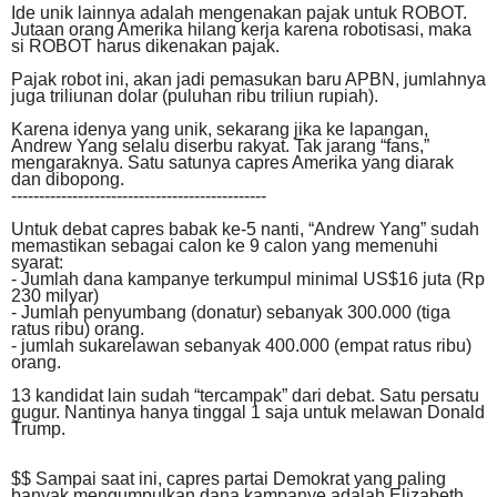
Ide unik lainnya adalah mengenakan pajak untuk ROBOT.
Jutaan orang Amerika hilang kerja karena robotisasi, maka
si ROBOT harus dikenakan pajak.
Pajak robot ini, akan jadi pemasukan baru APBN, jumlahnya
juga triliunan dolar (puluhan ribu triliun rupiah).
Karena idenya yang unik, sekarang jika ke lapangan,
Andrew Yang selalu diserbu rakyat. Tak jarang “fans,”
mengaraknya. Satu satunya capres Amerika yang diarak
dan dibopong.
----------------------------------------------
Untuk debat capres babak ke-5 nanti, “Andrew Yang” sudah
memastikan sebagai calon ke 9 calon yang memenuhi
syarat:
- Jumlah dana kampanye terkumpul minimal US$16 juta (Rp
2
3
0 milyar)
- Jumlah penyumbang (donatur) sebanyak 300.000 (tiga
ratus ribu) orang.
- jumlah sukarelawan sebanyak 400.000 (empat ratus ribu)
orang.
13 kandidat lain sudah “tercampak” dari debat. Satu persatu
gugur. Nantinya hanya tinggal 1 saja untuk melawan Donald
Trump.
$$ Sampai saat ini, capres partai Demokrat yang paling
banyak mengumpulkan dana kampanye adalah Elizabeth