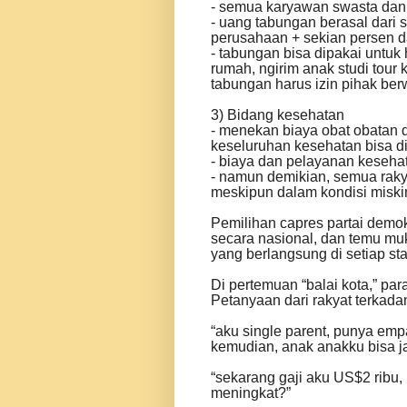
- semua karyawan swasta da
- uang tabungan berasal dari 
perusahaan + sekian persen d
- tabungan bisa dipakai untuk 
rumah, ngirim anak studi tour 
tabungan harus izin pihak be
3) Bidang kesehatan
- menekan biaya obat obatan d
keseluruhan kesehatan bisa di
- biaya dan pelayanan keseha
- namun demikian, semua rak
meskipun dalam kondisi miski
Pemilihan capres partai demok
secara nasional, dan temu mu
yang berlangsung di setiap stat
Di pertemuan “balai kota,” pa
Petanyaan dari rakyat terkadan
“
aku single parent, punya empa
kemudian, anak anakku bisa j
“
sekarang gaji aku US$2 ribu,
meningkat?”