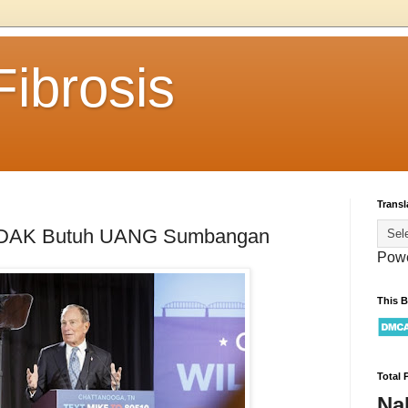
ibrosis
Transl
 TIDAK Butuh UANG Sumbangan
Pow
This 
Total 
Na