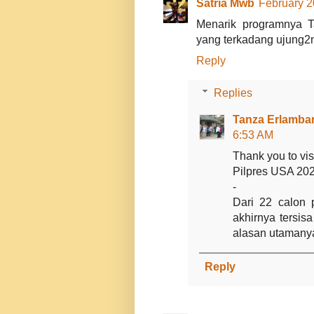
Satria Mwb
February 2
Menarik programnya T
yang terkadang ujung2n
Reply
Replies
Tanza Erlamban
6:53 AM
Thank you to visi
Pilpres USA 2
-
Dari 22 calon p
akhirnya tersi
alasan utamany
Reply