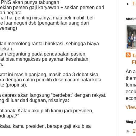
n PNS akan punya tabungan
T
sekian persen gaji karyawan + sekian persen dari
ari negara
hal hal penting misalnya mau beli mobil, beli
About
ke luar negeri dsb
(pengambilan uang dari
rwenang)
an memotong rantai birokrasi, sehingga biaya
tekan.
tan tergantung pada pendapatan pasien.
T
yat bisa mengakses pelayanan kesehatan,
F
n.
An a
rat ini masih panjang, masih ada 3 debat sisa
them
ka dengan calon pemilih di semacam balai kota
forma
e (propinsi).
ecol
ra capres akan langsung “berdebat” dengan rakyat.
econ
g di luar dari dugaan, misalnya:
View
t anak: Kalau aku pilih kamu jadi presiden,
adi apa?”
Blog A
 kalau kamu presiden, berapa gaji aku bisa
►
2