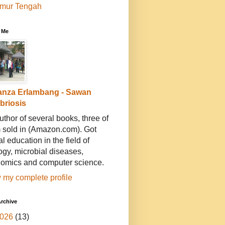
imur Tengah
 Me
anza Erlambang - Sawan
ibriosis
uthor of several books, three of
 sold in (Amazon.com). Got
l education in the field of
ogy, microbial diseases,
omics and computer science.
 my complete profile
rchive
026
(13)