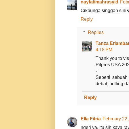
nayfatimahrasyid
Febr
Cikbunga singgah sini
Reply
Replies
Tanza Erlamban
4:18 PM
Thank you to visi
Pilpres USA 2
-
Seperti sebuah 
debat, polling 
Reply
Ella Fitria
February 22,
ngeri ya, itu sih kaya 