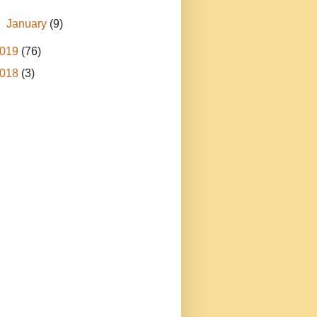
►
January
(9)
019
(76)
018
(3)