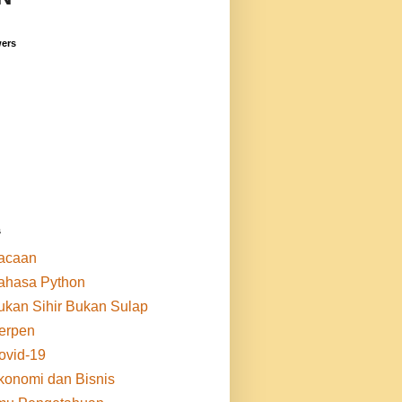
wers
s
acaan
ahasa Python
ukan Sihir Bukan Sulap
erpen
ovid-19
konomi dan Bisnis