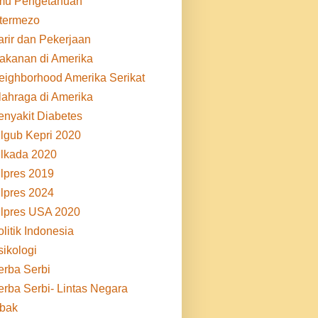
lmu Pengetahuan
ntermezo
arir dan Pekerjaan
akanan di Amerika
eighborhood Amerika Serikat
lahraga di Amerika
enyakit Diabetes
ilgub Kepri 2020
ilkada 2020
ilpres 2019
ilpres 2024
ilpres USA 2020
litik Indonesia
sikologi
erba Serbi
erba Serbi- Lintas Negara
ibak