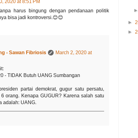
0, 2020 at 8:51 PM
anpa harus bingung dengan pendanaan politik
ya bisa jadi kontroversi.😊😊
►
2
►
2
g - Sawan Fibriosis
March 2, 2020 at
t:
020 - TIDAK Butuh UANG Sumbangan
residen partai demokrat, gugur satu persatu,
sa 6 orang. Kenapa GUGUR? Karena salah satu
a adalah: UANG.