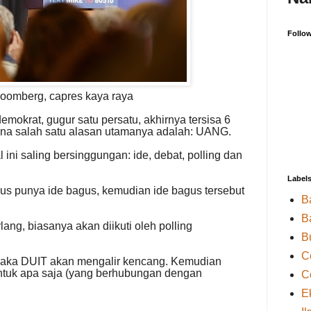
Follo
loomber
g
, capres kaya raya
demokrat, gugur satu persatu, akhirnya tersisa 6
a salah satu alasan utamanya adalah: UANG.
l ini saling bersinggungan: ide, debat, polling dan
Label
rus punya ide bagus, kemudian ide bagus tersebut
B
B
ng, biasanya akan diikuti oleh polling
B
C
, maka DUIT akan mengalir kencang. Kemudian
ntuk apa saja (yang berhubungan dengan
C
E