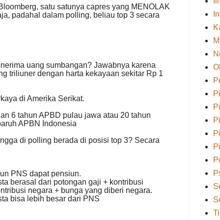
I
e Bloomberg, satu satunya capres yang MENOLAK
I
a, padahal dalam polling, beliau top 3 secara
K
M
N
enerima uang sumbangan? Jawabnya karena
O
 triliuner dengan harta kekayaan sekitar Rp 1
P
P
kaya di Amerika Serikat.
P
an 6 tahun APBD pulau jawa atau 20 tahun
P
paruh APBN Indonesia
P
ngga di polling berada di posisi top 3? Secara
P
Po
P
pun PNS dapat pensiun.
a berasal dari potongan gaji + kontribusi
S
tribusi negara + bunga yang diberi negara.
ta bisa lebih besar dari PNS
S
T