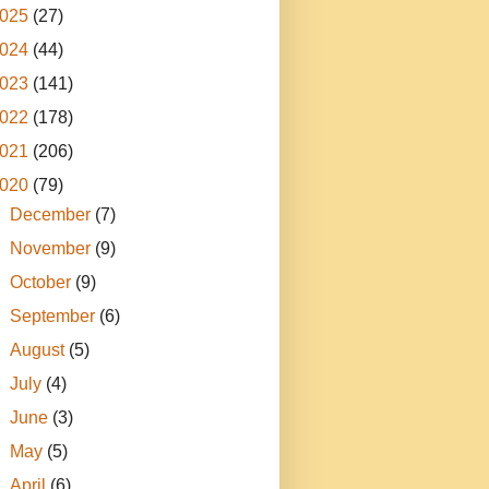
025
(27)
024
(44)
023
(141)
022
(178)
021
(206)
020
(79)
►
December
(7)
►
November
(9)
►
October
(9)
►
September
(6)
►
August
(5)
►
July
(4)
►
June
(3)
►
May
(5)
►
April
(6)