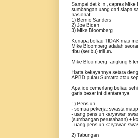
Sampai detik ini, capres Mik
sumbangan uang dari siapa saj
nasional:
1) Bernie Sanders
2) Joe Biden
3) Mike Bloomberg
Kenapa beliau TIDAK mau m
Mike Bloomberg adalah seorang
ribu (seribu) triliun.
Mike Bloomberg rangking 8 ter
Harta kekayannya setara deng
APBD pulau Sumatra atau se
Apa ide cemerlang beliau sehi
garis besar ini diantaranya:
1) Pensiun
- semua pekerja: swasta mau
- uang pensiun karyawan swast
(sumbangan perusahaan) + kon
- uang pensiun karyawan swas
2) Tabungan