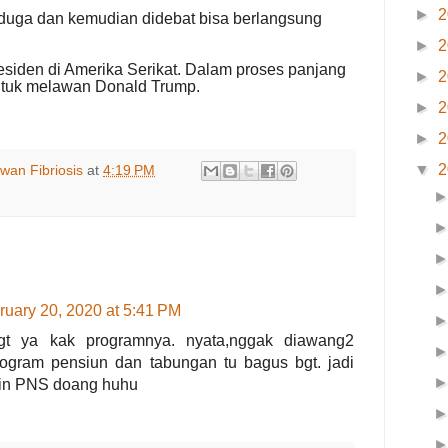
►
2
rduga dan kemudian didebat bisa berlangsung
►
2
esiden di Amerika Serikat.
Dalam proses panjang
►
2
untuk melawan Donald Trump.
►
2
►
2
▼
2
wan Fibriosis
at
4:19 PM
ruary 20, 2020 at 5:41 PM
gt ya kak programnya. nyata,nggak diawang2
rogram pensiun dan tabungan tu bagus bgt. jadi
rin PNS doang huhu