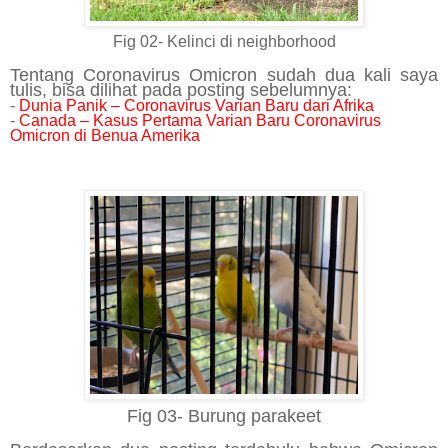
Fig 02- Kelinci di neighborhood
Tentang Coronavirus Omicron sudah dua kali saya
tulis, bisa dilihat pada posting sebelumnya:
-
Dunia Panik – Coronavirus Varian Baru dari Afrika
-
Canada – Kasus Pertama Varian Baru Coronavirus
Omicron di Benua Amerika
Fig 03- Burung parakeet