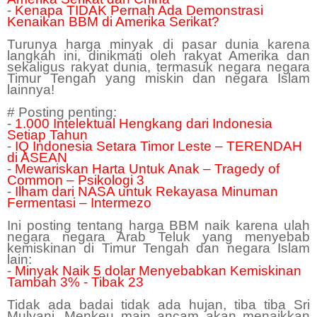
-
Kenapa TIDAK Pernah Ada Demonstrasi
Kenaikan BBM di Amerika Serikat?
Turunya harga minyak di pasar dunia karena
langkah ini, dinikmati oleh rakyat Amerika dan
sekaligus rakyat dunia, termasuk negara negara
Timur Tengah yang miskin dan negara Islam
lainnya!
# Posting penting:
-
1.000 Intelektual Hengkang dari Indonesia
Setiap Tahun
-
IQ Indonesia Setara Timor Leste – TERENDAH
di ASEAN
-
Mewariskan Harta Untuk Anak – Tragedy of
Common – Psikologi 3
-
Ilham dari NASA untuk Rekayasa Minuman
Fermentasi – Intermezo
Ini posting tentang harga BBM naik
karena
ulah
negara negara Arab Teluk yang menyebab
kemiskinan di Timur Tengah dan negara Islam
lain:
-
Minyak Naik 5 dolar Menyebabkan Kemiskinan
Tambah 3% - Tibak 23
Tidak ada badai tidak ada hujan, tiba tiba Sri
Mulyani, Menkeu main ancam akan menaikkan