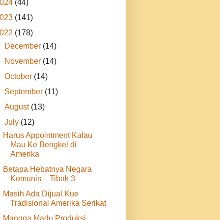
024
(44)
023
(141)
022
(178)
►
December
(14)
►
November
(14)
►
October
(14)
►
September
(11)
►
August
(13)
▼
July
(12)
Harus Appointment Kalau
Mau Ke Bengkel di
Amerika
Betapa Hebatnya Negara
Komunis – Tibak 3
Masih Ada Dijual Kue
Tradisional Amerika Serikat
Mangga Madu Produksi