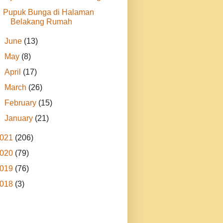
Pupuk Bunga di Halaman
Belakang Rumah
►
June
(13)
►
May
(8)
►
April
(17)
►
March
(26)
►
February
(15)
►
January
(21)
021
(206)
020
(79)
019
(76)
018
(3)