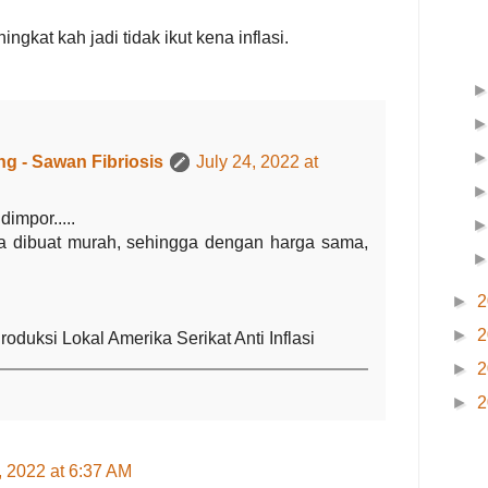
gkat kah jadi tidak ikut kena inflasi.
g - Sawan Fibriosis
July 24, 2022 at
dimpor.....
ya dibuat murah, sehingga dengan harga sama,
►
2
►
2
duksi Lokal Amerika Serikat Anti Inflasi
►
2
►
2
, 2022 at 6:37 AM