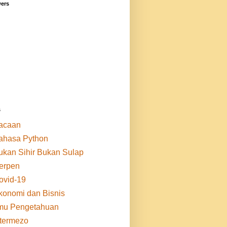
wers
s
acaan
ahasa Python
ukan Sihir Bukan Sulap
erpen
ovid-19
konomi dan Bisnis
lmu Pengetahuan
ntermezo