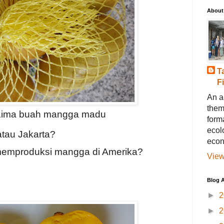
About
T
F
An a
them
 Lima buah mangga madu
forma
ecol
tau Jakarta?
econ
memproduksi mangga di Amerika?
View
Blog A
►
2
►
2