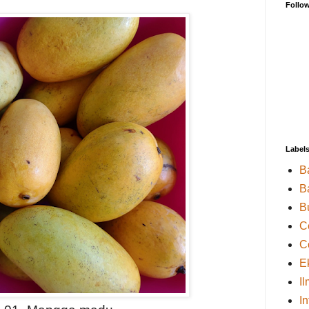
Follo
Label
B
B
B
C
C
E
I
I