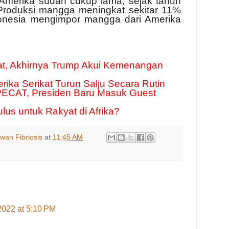
merika sudah cukup lama, sejak tahun
 Produksi mangga meningkat sekitar 11%
donesia mengimpor mangga dari Amerika
t, Akhirnya Trump Akui Kemenangan
rika Serikat Turun Salju Secara Rutin
PECAT, Presiden Baru Masuk Guest
us untuk Rakyat di Afrika?
wan Fibriosis
at
11:45 AM
 2022 at 5:10 PM