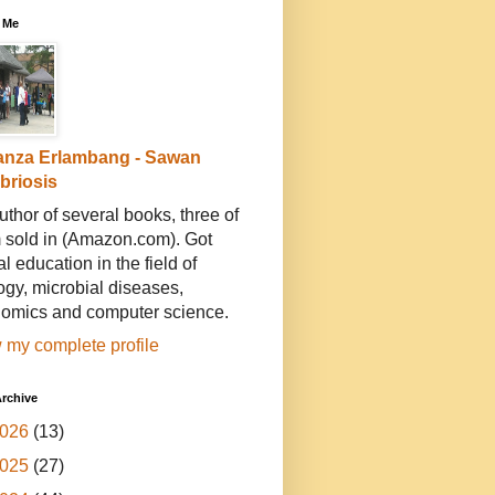
 Me
anza Erlambang - Sawan
ibriosis
uthor of several books, three of
 sold in (Amazon.com). Got
l education in the field of
ogy, microbial diseases,
omics and computer science.
 my complete profile
rchive
026
(13)
025
(27)