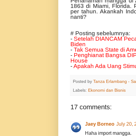
Penanaman mangga di A
1863 di Miami, Florida.
per tahun. Akankah In
nanti?
# Posting sebelumnya:
-
Setelah DIANCAM Peca
Biden
-
Tak Semua State di Ame
-
Penghianat Bangsa DI
House
-
Apakah Ada Uang Stimul
Posted by
Tanza Erlambang - Sa
Labels:
Ekonomi dan Bisnis
17 comments:
Jaey Borneo
July 20,
Haha import mangga.