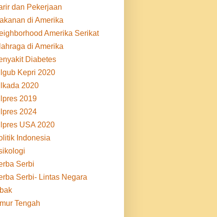
arir dan Pekerjaan
akanan di Amerika
eighborhood Amerika Serikat
lahraga di Amerika
enyakit Diabetes
ilgub Kepri 2020
ilkada 2020
ilpres 2019
ilpres 2024
ilpres USA 2020
litik Indonesia
sikologi
erba Serbi
erba Serbi- Lintas Negara
ibak
imur Tengah