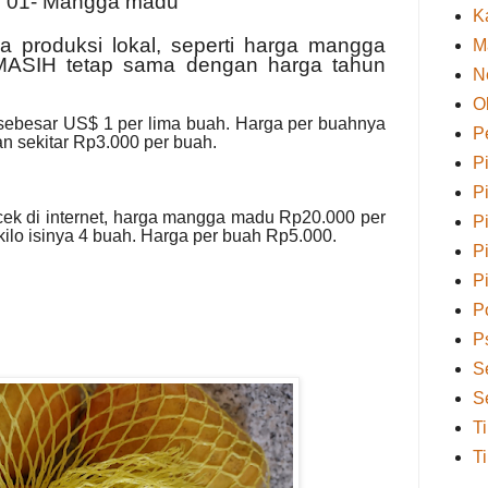
g 01- Mangga madu
K
a produksi lokal, seperti harga mangga
M
MASIH tetap sama dengan harga tahun
N
O
i sebesar US$ 1 per lima buah. Harga per buahnya
P
an sekitar Rp3.000 per buah.
P
P
cek di internet, harga mangga madu Rp20.000 per
P
 kilo isinya 4 buah. Harga per buah Rp5.000.
P
P
Po
P
S
S
T
T