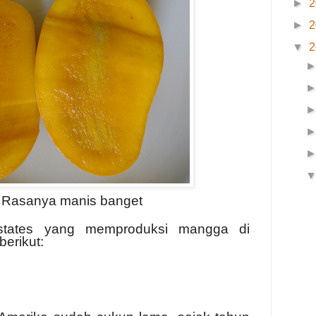
►
2
►
2
▼
2
- Rasanya manis banget
states yang memproduksi mangga di
berikut: