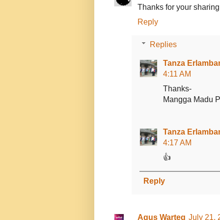
Thanks for your sharing.
Reply
Replies
Tanza Erlamban
4:11 AM
Thanks-
Mangga Madu Pro
Tanza Erlamban
4:17 AM
👍
Reply
Agus Warteg
July 21,