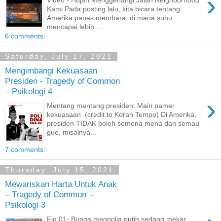
›
Video - Hujan Menggenangi Jalan Neighborhood
Kami Pada posting lalu, kita bicara tentang
Amerika panas membara, di mana suhu
mencapai lebih ...
6 comments:
Saturday, July 17, 2021
Mengimbangi Kekuasaan
Presiden - Tragedy of Common
– Psikologi 4
›
Mentang mentang presiden: Main pamer
kekuasaan (credit to Koran Tempo) Di Amerika,
presiden TIDAK boleh semena mena dan semau
gue, misalnya...
7 comments:
Thursday, July 15, 2021
Mewariskan Harta Untuk Anak
– Tragedy of Common –
Psikologi 3
Fig 01- Bunga magnolia putih sedang mekar