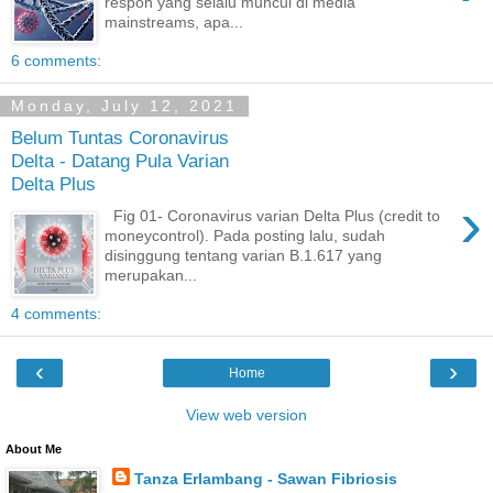
respon yang selalu muncul di media
mainstreams, apa...
6 comments:
Monday, July 12, 2021
Belum Tuntas Coronavirus
Delta - Datang Pula Varian
Delta Plus
›
Fig 01- Coronavirus varian Delta Plus (credit to
moneycontrol). Pada posting lalu, sudah
disinggung tentang varian B.1.617 yang
merupakan...
4 comments:
‹
›
Home
View web version
About Me
Tanza Erlambang - Sawan Fibriosis